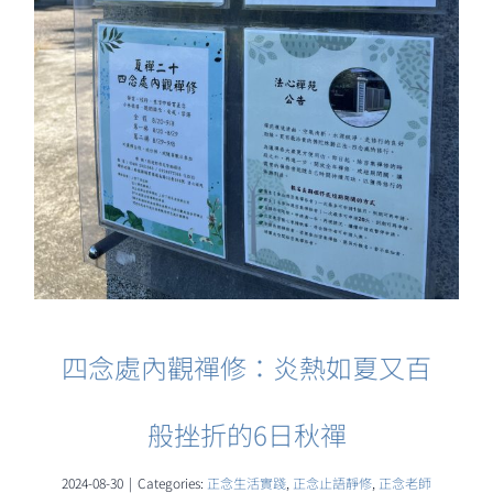
四念處內觀禪修：炎熱如夏又百
般挫折的6日秋禪
2024-08-30
|
Categories:
正念生活實踐
,
正念止語靜修
,
正念老師