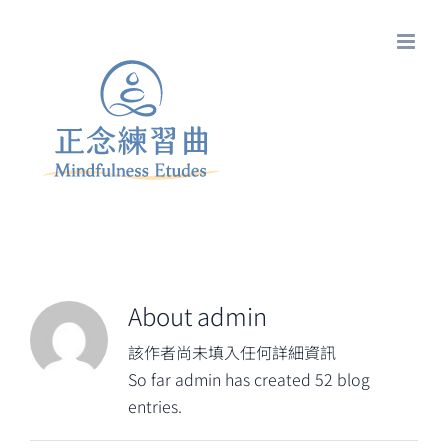
Skip
to
content
About
admin
該作者尚未填入任何詳細資訊
So far admin has created 52 blog
entries.