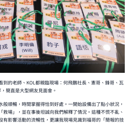
看到的老師、KOL都親臨現場：何飛鵬社長、憲哥、鋒哥、瓦
師等，簡直是大型網友見面會。
水般順暢，時間掌握得恰到好處。一開始設備出了點小狀況，
「救場」，並在事後坦誠向我們解釋了情況。這種不慌不亂、
沒有影響活動的流暢性，更讓我現場見識到福哥的「簡報的技