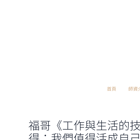
Skip
to
content
首頁
師資
福哥《工作與生活的
得：我們值得活成自