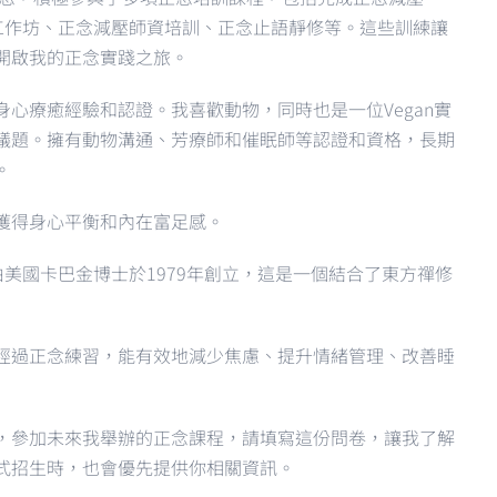
工作坊、正念減壓師資培訓、正念止語靜修等。這些訓練讓
開啟我的正念實踐之旅。
身心療癒經驗和認證。我喜歡動物，同時也是一位
Vegan
實
議題。擁有動物溝通、芳療師和催眠師等認證和資格，長期
。
獲得身心平衡和內在富足感。
由美國卡巴金博士於1979年創立，這是一個結合了東方禪修
經過正念練習，能有效地減少焦慮、提升情緒管理、改善睡
，參加未來我舉辦的正念課程，請填寫這份問卷，讓我了解
式招生時，也會優先提供你相關資訊。