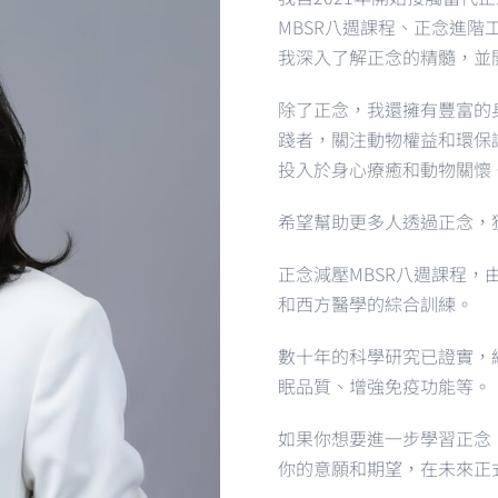
MBSR
八週課程、正念進階
我深入了解正念的精髓，並
除了正念，我還擁有豐富的
踐者，關注動物權益和環保
投入於身心療癒和動物關懷
希望幫助更多人透過正念，
正念減壓MBSR八週課程，
和西方醫學的綜合訓練。
數十年的科學研究已證實，
眠品質、增強免疫功能等。
如果你想要進一步學習正念
你的意願和期望，在未來正