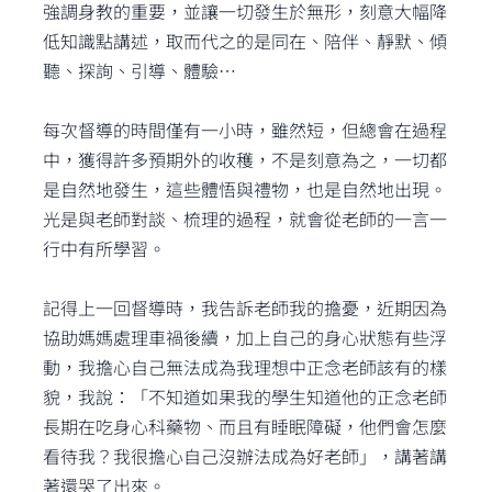
強調身教的重要，並讓一切發生於無形，刻意大幅降
低知識點講述，取而代之的是同在、陪伴、靜默、傾
聽、探詢、引導、體驗⋯
每次督導的時間僅有一小時，雖然短，但總會在過程
中，獲得許多預期外的收穫，不是刻意為之，一切都
是自然地發生，這些體悟與禮物，也是自然地出現。
光是與老師對談、梳理的過程，就會從老師的一言一
行中有所學習。
記得上一回督導時，我告訴老師我的擔憂，近期因為
協助媽媽處理車禍後續，加上自己的身心狀態有些浮
動，我擔心自己無法成為我理想中正念老師該有的樣
貌，我說：「不知道如果我的學生知道他的正念老師
長期在吃身心科藥物、而且有睡眠障礙，他們會怎麼
看待我？我很擔心自己沒辦法成為好老師」，講著講
著還哭了出來。