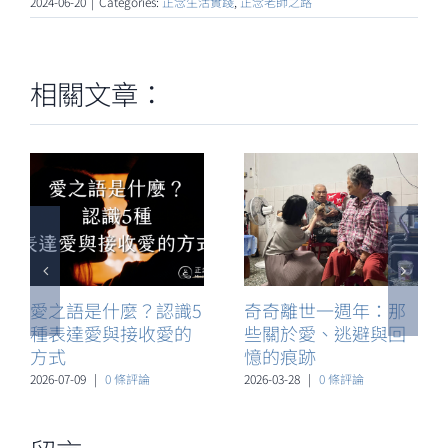
2024-06-20
|
Categories:
正念生活實踐
,
正念老師之路
相關文章：
愛之語是什麼？認識5
奇奇離世一週年：那
種表達愛與接收愛的
些關於愛、逃避與回
方式
憶的痕跡
2026-07-09
|
0 條評論
2026-03-28
|
0 條評論