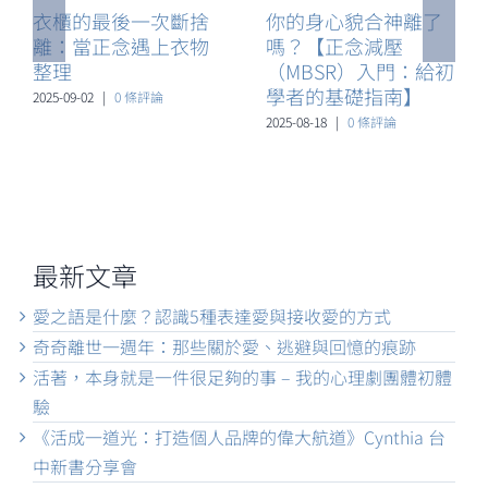
衣櫃的最後一次斷捨
你的身心貌合神離了
離：當正念遇上衣物
嗎？【正念減壓
整理
（MBSR）入門：給初
學者的基礎指南】
2025-09-02
|
0 條評論
2025-08-18
|
0 條評論
最新文章
愛之語是什麼？認識5種表達愛與接收愛的方式
奇奇離世一週年：那些關於愛、逃避與回憶的痕跡
活著，本身就是一件很足夠的事 – 我的心理劇團體初體
驗
《活成一道光：打造個人品牌的偉大航道》Cynthia 台
中新書分享會