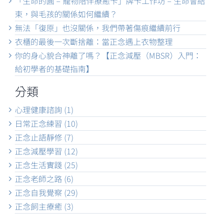
「生命的圓 – 寵物陪伴療癒卡」牌卡工作坊 – 生命會結
束，與毛孩的關係如何繼續？
無法「復原」也沒關係，我們帶著傷痕繼續前行
衣櫃的最後一次斷捨離：當正念遇上衣物整理
你的身心貌合神離了嗎？【正念減壓（MBSR）入門：
給初學者的基礎指南】
分類
心理健康諮詢 (1)
日常正念練習 (10)
正念止語靜修 (7)
正念減壓學習 (12)
正念生活實踐 (25)
正念老師之路 (6)
正念自我覺察 (29)
正念飼主療癒 (3)