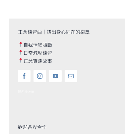
正念練習曲｜譜出身心同在的樂章
自我情緒照顧
日常減壓練習
正念實踐故事
隱私權政策
歡迎各界合作