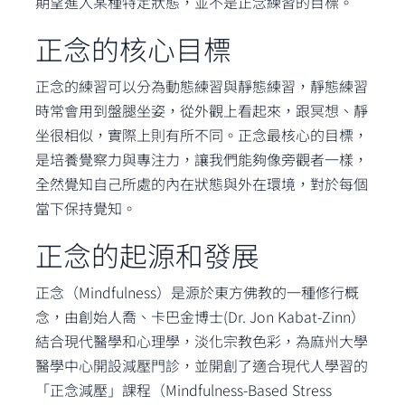
期望進入某種特定狀態，並不是正念練習的目標。
正念的核心目標
正念的練習可以分為動態練習與靜態練習，靜態練習
時常會用到盤腿坐姿，從外觀上看起來，跟冥想、靜
坐很相似，實際上則有所不同。正念最核心的目標，
是培養覺察力與專注力，讓我們能夠像旁觀者一樣，
全然覺知自己所處的內在狀態與外在環境，對於每個
當下保持覺知。
正念的起源和發展
正念（Mindfulness）是源於東方佛教的一種修行概
念，由創始人喬、卡巴金博士(Dr. Jon Kabat-Zinn）
結合現代醫學和心理學，淡化宗教色彩，為麻州大學
醫學中心開設減壓門診，並開創了適合現代人學習的
「正念減壓」課程（Mindfulness-Based Stress