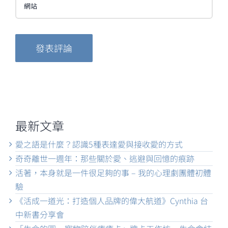
最新文章
愛之語是什麼？認識5種表達愛與接收愛的方式
奇奇離世一週年：那些關於愛、逃避與回憶的痕跡
活著，本身就是一件很足夠的事 – 我的心理劇團體初體
驗
《活成一道光：打造個人品牌的偉大航道》Cynthia 台
中新書分享會