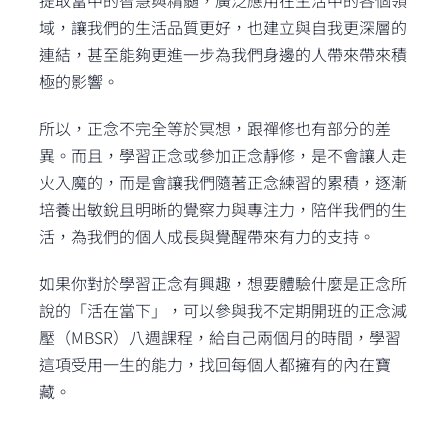
提取當中的智慧與精髓，廣泛應用在生活中的各個領
域，讓我們的生活品質更好，也建立與自我更深層的
連結，甚至能夠更進一步為我們身邊的人帶來帶來積
極的影響。
所以，正念不完全等於冥想，跟禪修也有部分的差
異。而且，學習正念或參加正念靜修，是不會讓人走
火入魔的，而是會讓我們隨著正念練習的累積，逐漸
培養出敏銳且明晰的覺察力與專注力，陪伴我們的生
活，為我們的個人成長與覺醒帶來有力的支持。
如果你對於學習正念有興趣，想要體驗什麼是正念所
說的「活在當下」，可以參與我不定期開班的正念減
壓（MBSR）八週課程，給自己兩個月的時間，學習
這項受用一生的能力，找回每個人都擁有的內在寶
藏。