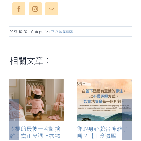
2023-10-20
|
Categories:
正念減壓學習
相關文章：
衣櫃的最後一次斷捨
你的身心貌合神離了
離：當正念遇上衣物
嗎？【正念減壓