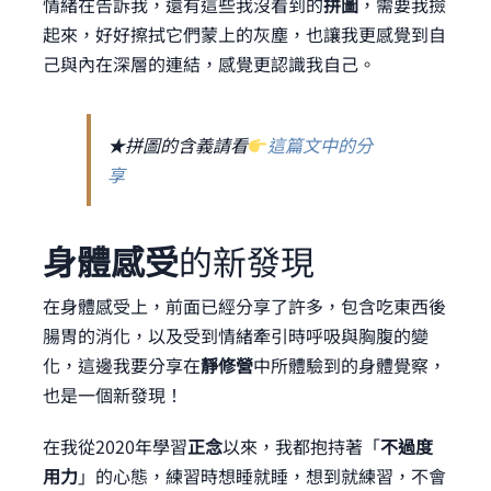
情緒在告訴我，還有這些我沒看到的
拼圖
，需要我撿
起來，好好擦拭它們蒙上的灰塵，也讓我更感覺到自
己與內在深層的連結，感覺更認識我自己。
★拼圖的含義請看
這篇文中的分
享
身體感受
的新發現
在身體感受上，前面已經分享了許多，包含吃東西後
腸胃的消化，以及受到情緒牽引時呼吸與胸腹的變
化，這邊我要分享在
靜修營
中所體驗到的身體覺察，
也是一個新發現！
在我從2020年學習
正念
以來，我都抱持著「
不過度
用力
」的心態，練習時想睡就睡，想到就練習，不會