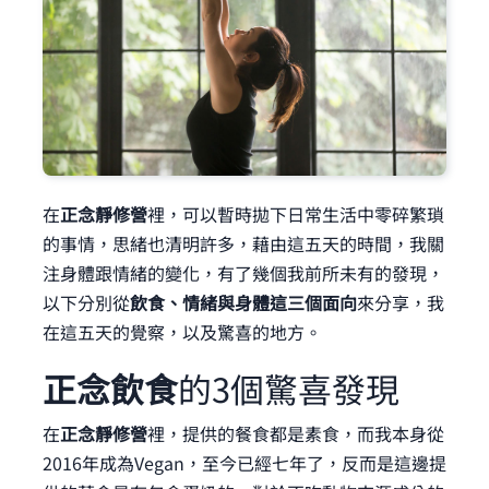
在
正念靜修營
裡，可以暫時拋下日常生活中零碎繁瑣
的事情，思緒也清明許多，藉由這五天的時間，我關
注身體跟情緒的變化，有了幾個我前所未有的發現，
以下分別從
飲食、情緒與身體這三個面向
來分享，我
在這五天的覺察，以及驚喜的地方。
正念飲食
的3個驚喜發現
在
正念靜修營
裡，提供的餐食都是素食，而我本身從
2016年成為Vegan，至今已經七年了，反而是這邊提