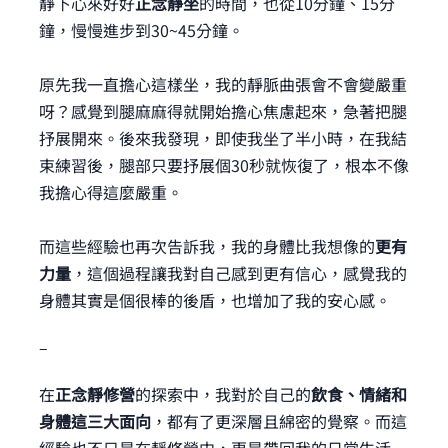
靜下心來好好
正念靜坐
的時間，也從10分鐘、15分
鐘，慢慢進步到30~45分鐘。
原先我一直擔心這樣坐，我的靜脈曲張會不會變嚴重
呀？感覺到腿麻麻得就開始擔心焦慮起來，急著把腿
抒展開來。後來我發現，即使我坐了半小時，在我結
束練習後，腿部只要抒展個30秒就恢復了，根本不像
我擔心得這麼嚴重。
而這些經驗也再次告訴我，我的身體比我想像的
更有
力量
，這個過程讓我對自己感到更有信心，感覺我的
身體其實是個很棒的後盾，也增加了我的安心感。
–
在
正念靜修營
的探索中，我對於自己的
飲食、情緒和
身體這三大面向
，都有了更深層且綿密的覺察。而這