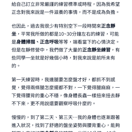
給自己訂立非常嚴謹的練習標準或時程，因為我希望
正念對我來說是一件滋養的事情，而不是成為負擔。
也因此，過去我很少有特別空下一段時間來
正念靜
坐
，平常我所做的都是10~30分鐘左右的練習，可能
是
身體掃描、正念呼吸
等等，端看當下的心情決定。
但是在靜修營中，我們做了大量的
正念靜坐練習
，有
些同學一坐就是好幾個小時，對我來說是前所未有
的。
第一天練習時，我連腿要怎麼盤才好，都抓不到感
覺，覺得兩條腿怎麼擺都不對，一下覺得腿麻麻，一
下覺得腰背的重心不穩，像身體長蟲一樣扭來扭去靜
不下來，更不用說還要觀察呼吸什麼的。
慢慢的，到了第二天、第三天⋯我的身體也逐漸跟著
進入狀況，找到了舒適的盤坐姿勢與腰背重心，能夠