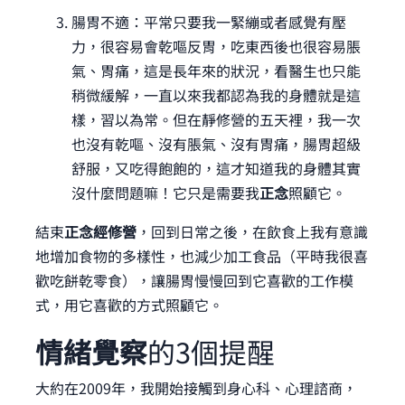
腸胃不適：
平常只要我一緊繃或者感覺有壓
力，很容易會乾嘔反胃，吃東西後也很容易脹
氣、胃痛，這是長年來的狀況，看醫生也只能
稍微緩解，一直以來我都認為我的身體就是這
樣，習以為常。但在靜修營的五天裡，我一次
也沒有乾嘔、沒有脹氣、沒有胃痛，腸胃超級
舒服，又吃得飽飽的，這才知道我的身體其實
沒什麼問題嘛！它只是需要我
正念
照顧它。
結束
正念經修營
，回到日常之後，在飲食上我有意識
地增加食物的多樣性，也減少加工食品（平時我很喜
歡吃餅乾零食），讓腸胃慢慢回到它喜歡的工作模
式，用它喜歡的方式照顧它。
情緒覺察
的3個提醒
大約在2009年，我開始接觸到身心科、心理諮商，