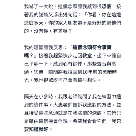
我嚇了一大跳，這個念頭讓我感到很恐懼，接
著我的腦袋又浮出幾句話：「你看，你在這邊
這麼多天，你的家人朋友還不是好好的過他們
的，沒有你，有差嗎？」
我的理智讓我反思：「
這個念頭符合事實
嗎？
」接著我趕緊快步走回教室，坐下來讓自
己平靜一下。感到心有餘悸，那些聲音與念
頭，彷彿一瞬間將我拉回到10年前的黑暗時
光，我也很驚訝自己會有這些想法。
隔天在小參時，我跟老師詢問了我在練習中遇
到的這件事，大惠老師告訴我應對的方法，並
且接受這些念頭就是在我腦袋的深處，它們只
是藉由這個機會浮現，希望我看看它們，我
只
要知道就好
。